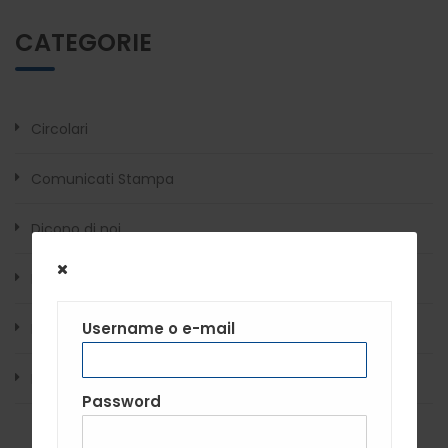
CATEGORIE
Circolari
Comunicati Stampa
Dicono di noi
In evidenza
Username o e-mail
News
Rassegna Stampa
Password