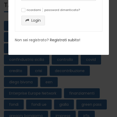
TAGS
ricordami
password dimenticata?
✓
Login
alessandro albanese
antonello biriaco
attività produttive
bando
bongiorno
Non sei registrato?
Registrati subito!
borsa globale dei turismi
confindustria
confindustria sicilia
controllo
covid
credito
crisi
decontribuzione
diego bivona
een
Enterprise Europe Network
finanziamenti
fondi
fondi ue
gialla
green pass
gregory bongiorno
imprese
irfis