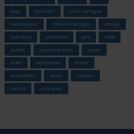
irsap
lavoratori
mara carfagna
mezzogiorno
ministro carfagna
obbligo
ordinanza
pandemia
pmi
PNRR
qualità
regione siciliana
regole
sicilia
sicindustria
simest
sostenibilità
spesa
sviluppo
vaccini
zona gialla